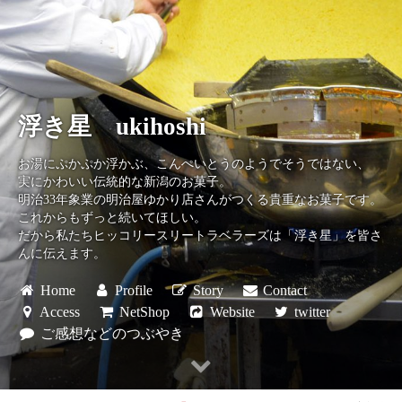
浮き星 ukihoshi
お湯にぷかぷか浮かぶ、こんぺいとうのようでそうではない、
実にかわいい伝統的な新潟のお菓子。
明治33年象業の明治屋ゆかり店さんがつくる貴重なお菓子です。
これからもずっと続いてほしい。
だから私たちヒッコリースリートラベラーズは「浮き星」を皆さ
んに伝えます。
Home
Profile
Story
Contact
Access
NetShop
Website
twitter
ご感想などのつぶやき